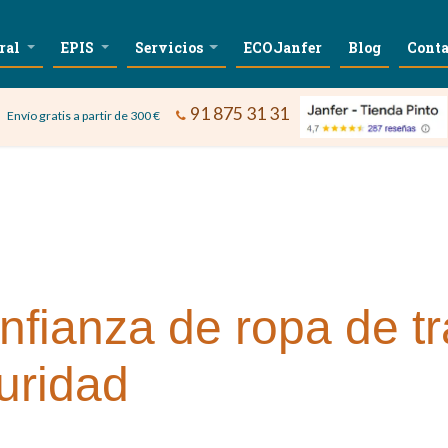
ral
EPIS
Servicios
ECOJanfer
Blog
Conta
91 875 31 31
Envío gratis a partir de 300 €
nfianza de ropa de t
uridad