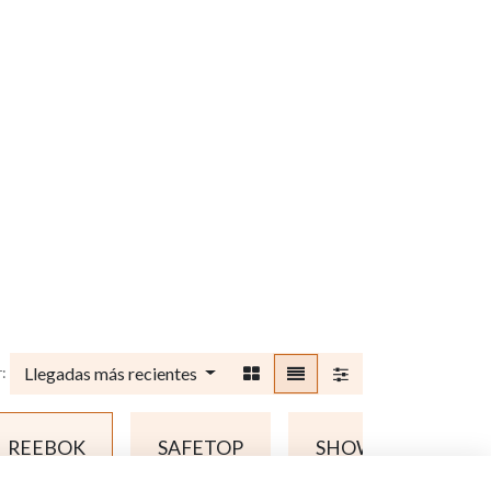
Llegadas más recientes
:
REEBOK
SAFETOP
SHOWA
VE