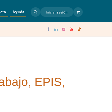
cto
Ayuda
Iniciar sesión
rabajo, EPIS,