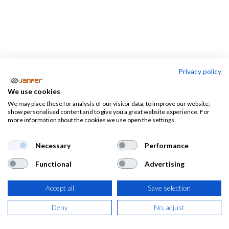
Privacy policy
Almacen-logistica
We use cookies
We may place these for analysis of our visitor data, to improve our website,
Almacen-
Camareros
Electricistas
show personalised content and to give you a great website experience. For
logistica
more information about the cookies we use open the settings.
Necessary
Performance
Ropa de trabajo, calzado de seguridad
Functional
Advertising
y EPIS para almacén y logística
Accept all
Save selection
Hemos hecho una selección de
ropa de trabajo para
almacenistas.
También podréis encontrar
EPIS para
Deny
No, adjust
almacén y calzado de seguridad y de trabajo para
almacén. Encuentra más productos en el catálogo