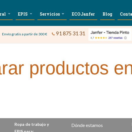
ral
EPIS
Servicios
ECOJanfer
Blog
Conta
91 875 31 31
Envío gratis a partir de 300 €
ar productos en
Ropa de trabajo y
Dónde estamos
EPIS para: