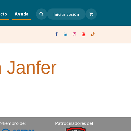
cto
Ayuda
Iniciar sesión
 Janfer
M
iembro de:
Patrocinadores del