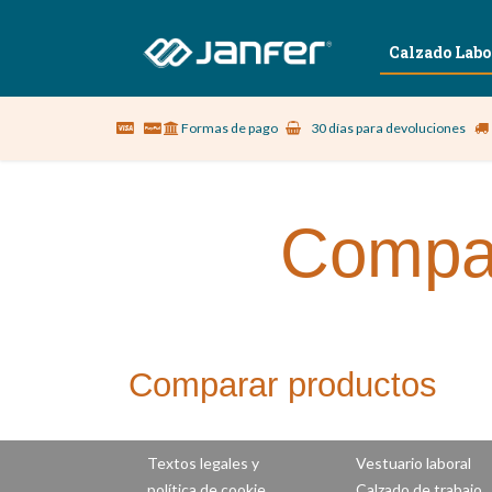
Sobre nosotros
Vestuario Laboral
Calzado Labo
Formas de pago
30 días para devoluciones
Compar
Comparar productos
Textos legales y
Vestuario laboral
política de cookie
Calzado de trabajo