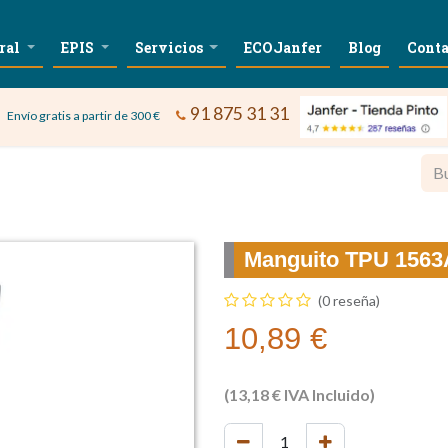
ral
EPIS
Servicios
ECOJanfer
Blog
Conta
91 875 31 31
Envío gratis a partir de 300 €
Manguito TPU 1563
(0 reseña)
10,89
€
(
13,18
€
IVA Incluido)