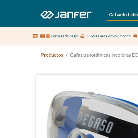
Sobre nosotros
Vestuario Laboral
Calzado Labo
Formas de pago
30 días para devoluciones
Productos
Gafas panorámicas incoloras E