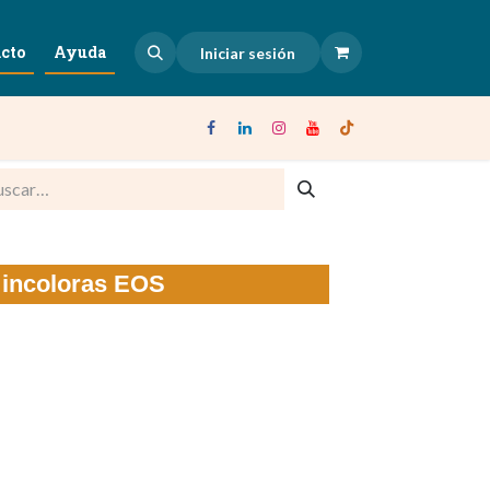
cto
Ayuda
Iniciar sesión
 incoloras EOS