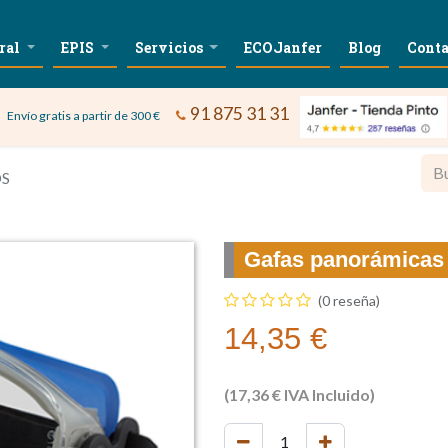
ral
EPIS
Servicios
ECOJanfer
Blog
Conta
91 875 31 31
Envío gratis a partir de 300 €
OS
Gafas panorámicas
(0 reseña)
14,35
€
(
17,36
€
IVA Incluido)