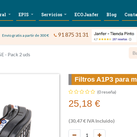
ral
EPIS
Servicios
ECOJanfer
Blog
Conta
91 875 31 31
Envío gratis a partir de 300 €
E - Pack 2 uds
Filtros A1P3 para 
(0 reseña)
25,18
€
(
30,47
€
IVA Incluido)