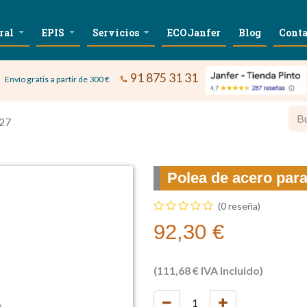
ral
EPIS
Servicios
ECOJanfer
Blog
Conta
91 875 31 31
Envío gratis a partir de 300 €
027
Polea de acero para
(0 reseña)
92,30
€
(
111,68
€
IVA Incluido)