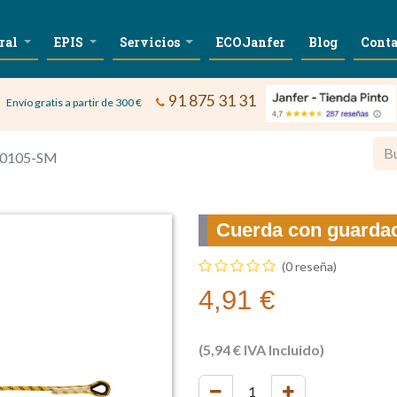
ral
EPIS
Servicios
ECOJanfer
Blog
Conta
91 875 31 31
Envío gratis a partir de 300 €
 80105-SM
Cuerda con guarda
(0 reseña)
4,91
€
(
5,94
€
IVA Incluido)