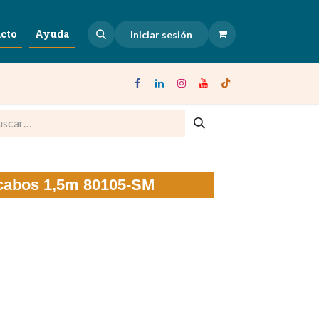
cto
Ayuda
Iniciar sesión
cabos 1,5m 80105-SM