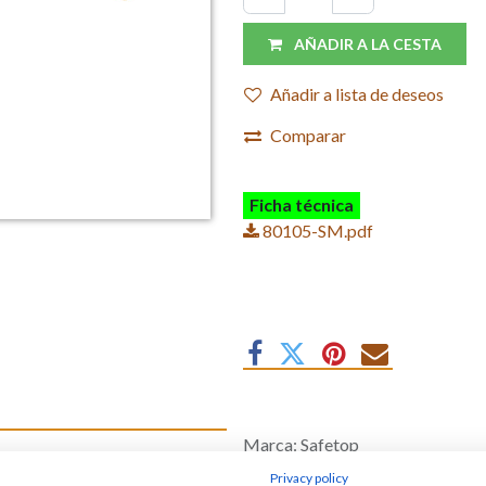
AÑADIR A LA CESTA
Añadir a lista de deseos
Comparar
Ficha técnica
80105-SM.pdf
Marca
:
Safetop
gro de fácil visibilidad.-
Privacy policy
trabajo.- Longitud total (de