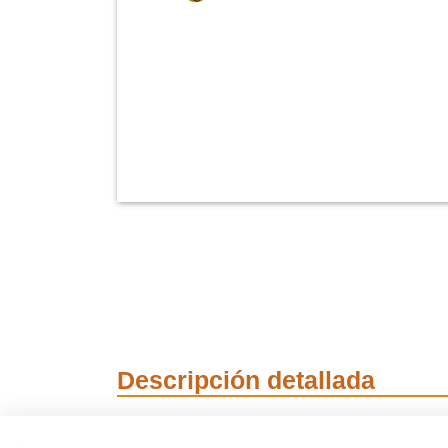
Descripción detallada
Cuerda en poliamida trenzada en color amarillo-ne
Elemento de amarre o fijación en una posición de 