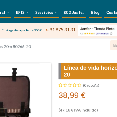
ral
EPIS
Servicios
ECOJanfer
Blog
Conta
91 875 31 31
Envío gratis a partir de 300 €
rios 20m 80266-20
Línea de vida horiz
20
(0 reseña)
38,99
€
(
47,18
€
IVA Incluido)