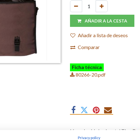
AÑADIR A LA CESTA
Añadir a lista de deseos
Comparar
Ficha técnica
80266-20.pdf
Línea de vida horizontal Tipo B c
Privacy policy
Válido para el uso de 2 personas