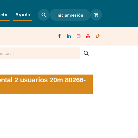
cto
Ayuda
Iniciar sesión
ontal 2 usuarios 20m 80266-