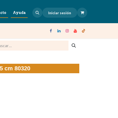
cto
Ayuda
Iniciar sesión
15 cm 80320