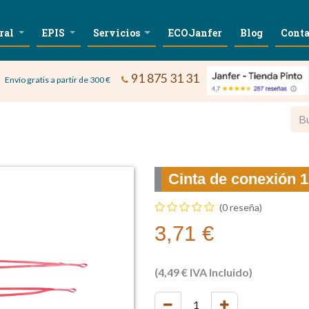
ral
EPIS
Servicios
ECOJanfer
Blog
Conta
91 875 31 31
Envío gratis a partir de 300 €
Cinta de conexión 
(0 reseña)
3,71
€
(
4,49
€
IVA Incluido)