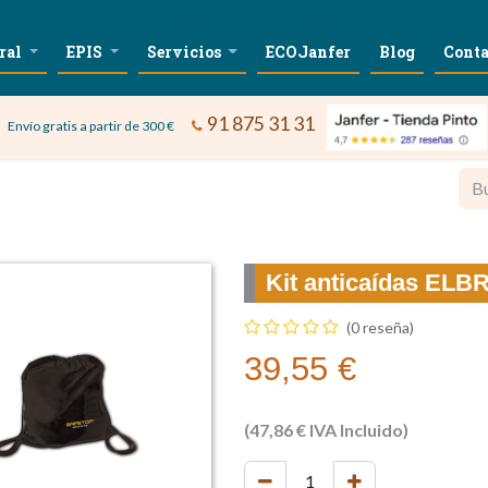
ral
EPIS
Servicios
ECOJanfer
Blog
Conta
91 875 31 31
Envío gratis a partir de 300 €
Kit anticaídas ELB
(0 reseña)
39,55
€
(
47,86
€
IVA Incluido)