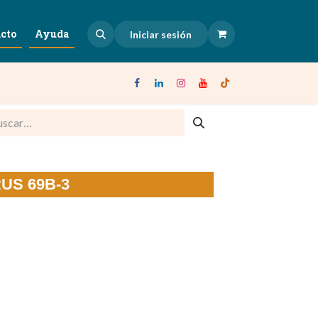
cto
Ayuda
Iniciar sesión
RUS 69B-3