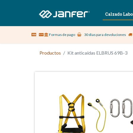
Sobre nosotros
Vestuario Laboral
Calzado Labo
Formas de pago
30 días para devoluciones
Productos
Kit anticaídas ELBRUS 69B-3