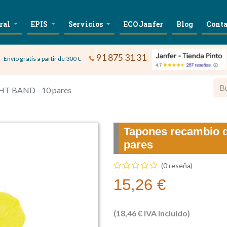
ral
EPIS
Servicios
ECOJanfer
Blog
Conta
91 875 31 31
Envío gratis a partir de 300 €
HT BAND - 10 pares
Tapones recambio 
pares
(0 reseña)
15,26
€
(
18,46
€
IVA Incluido)