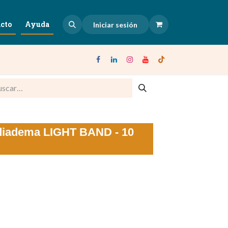
cto
Ayuda
Iniciar sesión
diadema LIGHT BAND - 10