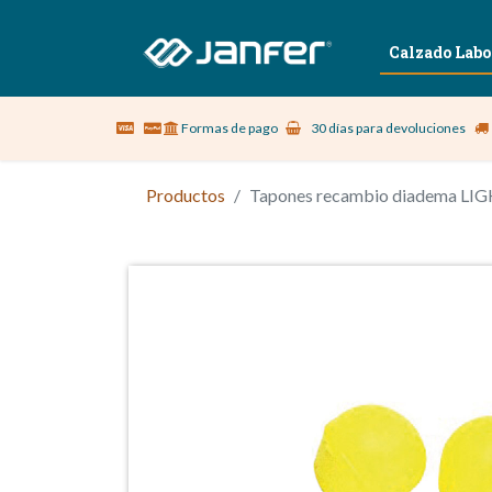
Sobre nosotros
Vestuario Laboral
Calzado Labo
Formas de pago
30 días para devoluciones
Productos
Tapones recambio diadema LIG