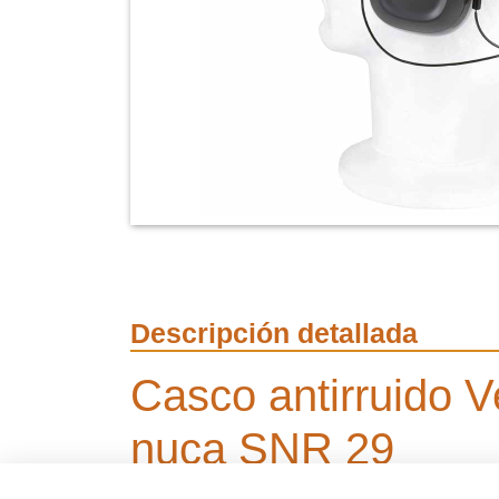
Descripción detallada
Casco antirruido V
nuca SNR 29
Nivel de atenuación (SNR): 26 dB – Protecció