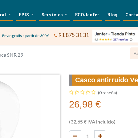
ral
EPIS
Servicios
ECOJanfer
Blog
Conta
91 875 31 31
Envío gratis a partir de 300 €
nuca SNR 29
Casco antirruido V
(0 reseña)
26,98
€
(
32,65
€
IVA Incluido)