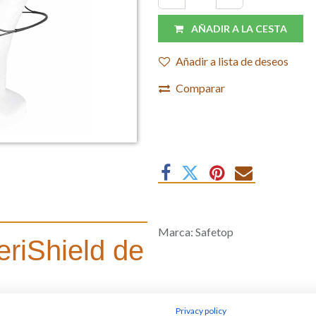
AÑADIR A LA CESTA
Añadir a lista de deseos
Comparar
Marca
:
Safetop
eriShield de
n fiable frente a ruidos
Privacy policy