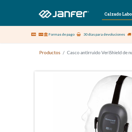
Sobre nosotros
Vestuario Laboral
Calzado Labo
Formas de pago
30 días para devoluciones
Productos
Casco antirruido VeriShield de 