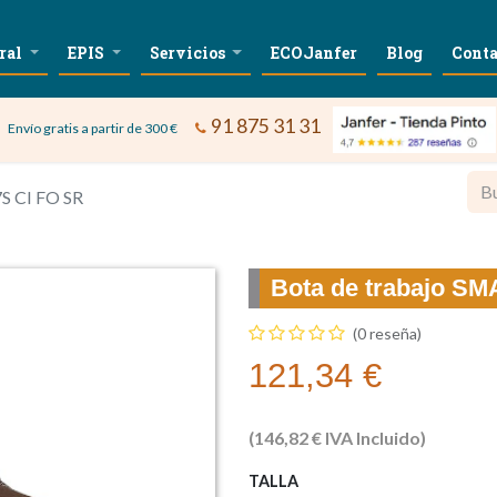
ral
EPIS
Servicios
ECOJanfer
Blog
Conta
91 875 31 31
Envío gratis a partir de 300 €
S CI FO SR
Bota de trabajo S
(0 reseña)
121,34
€
(
146,82
€
IVA Incluido)
TALLA