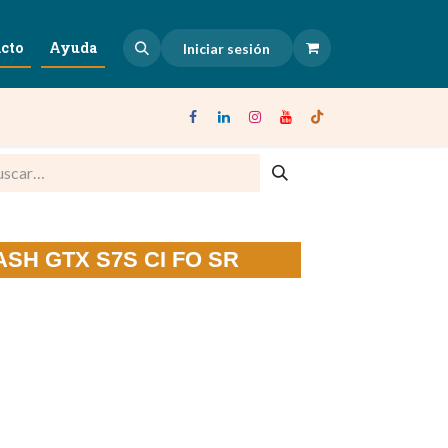
cto
Ayuda
Iniciar sesión
MASH GTX S7S CI FO SR