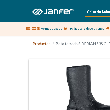
Sobre nosotros
Vestuario Laboral
Calzado Labo
Formas de pago
30 días para devoluciones
Productos
Bota forrada SIBERIAN S3S CI 