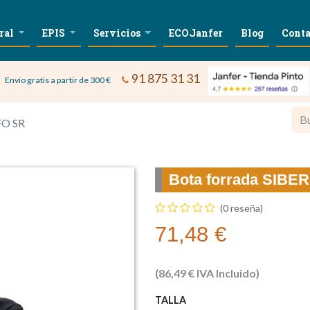
ral
EPIS
Servicios
ECOJanfer
Blog
Conta
91 875 31 31
Envío gratis a partir de 300 €
FO SR
Bota forrada SIBE
(0 reseña)
71,48
€
(
86,49
€
IVA Incluido)
TALLA