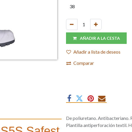
AÑADIR A LA CESTA
Añadir a lista de deseos
Comparar
De poliuretano. Antibacteriano. R
Plantilla antiperforación textil.
 S5S Safest