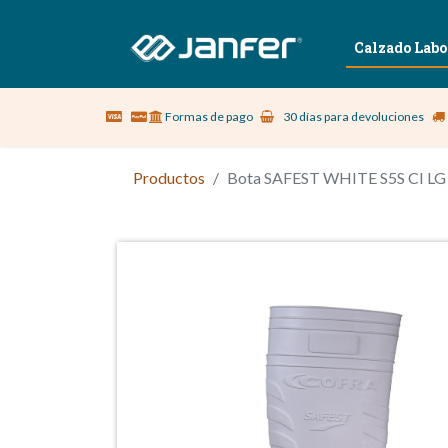
Sobre nosotros
Vestuario Laboral
Calzado Labo
Formas de pago
30 días para devoluciones
Productos
Bota SAFEST WHITE S5S CI LG 