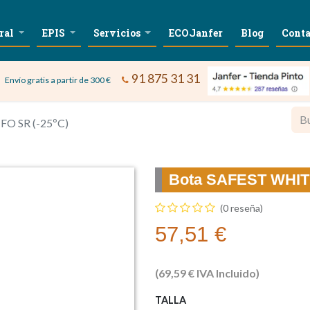
ral
EPIS
Servicios
ECOJanfer
Blog
Conta
91 875 31 31
Envío gratis a partir de 300 €
FO SR (-25ºC)
Bota SAFEST WHITE
(0 reseña)
57,51
€
(
69,59
€
IVA Incluido)
TALLA