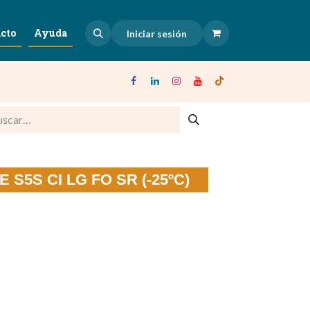
cto
Ayuda
Iniciar sesión
 S5S CI LG FO SR (-25ºC)