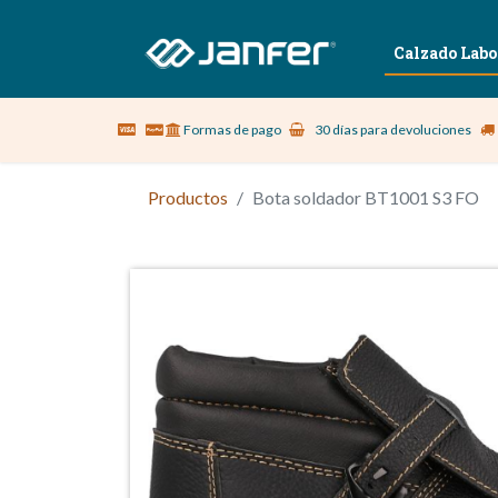
Sobre nosotros
Vestuario Laboral
Calzado Labo
Formas de pago
30 días para devoluciones
Productos
Bota soldador BT1001 S3 FO