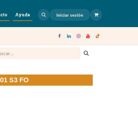
cto
Ayuda
Iniciar sesión
001 S3 FO