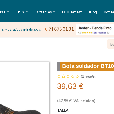
ral
EPIS
Servicios
ECOJanfer
Blog
Conta
91 875 31 31
Envío gratis a partir de 300 €
Bota soldador BT1
(0 reseña)
39,63
€
(
47,95
€
IVA Incluido)
TALLA