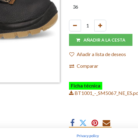
AÑADIR A LA CESTA
Añadir a lista de deseos
Comparar
Ficha técnica
BT1001_-_SM5067_NE_ES.pd
Privacy policy