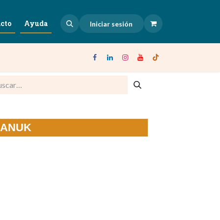
cto
Ayuda
Iniciar sesión
 NANUK