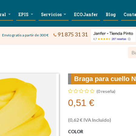
ral
EPIS
Servicios
ECOJanfer
Blog
Conta
91 875 31 31
Envío gratis a partir de 300 €
Braga para cuello
(0 reseña)
0,51
€
(
0,62
€
IVA Incluido)
COLOR