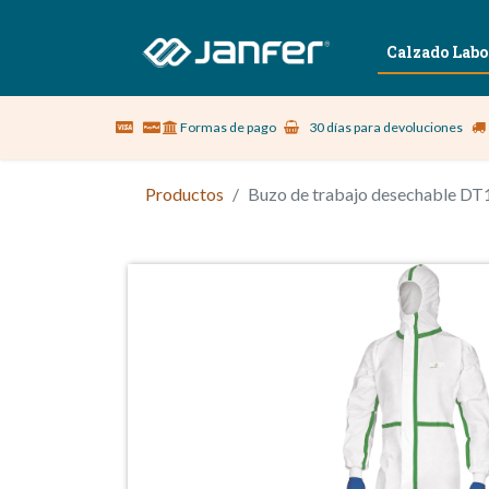
Sobre nosotros
Vestuario Laboral
Calzado Labo
Formas de pago
30 días para devoluciones
Productos
Buzo de trabajo desechable DT