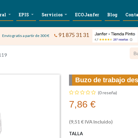
ral
EPIS
Servicios
ECOJanfer
Blog
Conta
91 875 31 31
Envío gratis a partir de 300 €
119
Buzo de trabajo de
(0 reseña)
7,86
€
(
9,51
€
IVA Incluido)
TALLA