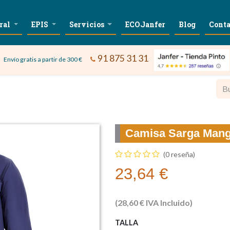
ral
EPIS
Servicios
ECOJanfer
Blog
Conta
91 875 31 31
Envío gratis a partir de 300 €
Camisa Sarga Mang
(0 reseña)
23,64
€
(
28,60
€
IVA Incluido)
TALLA