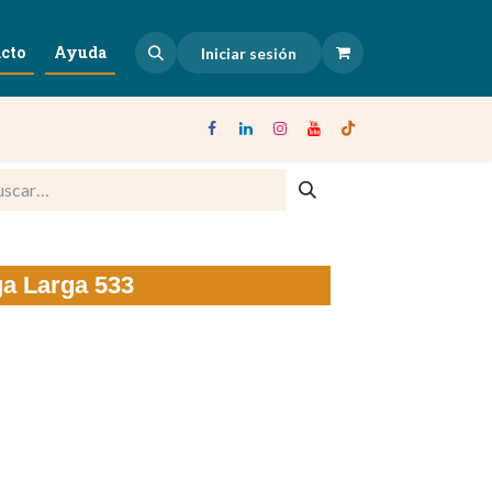
cto
Ayuda
Iniciar sesión
a Larga 533