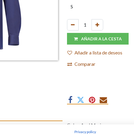
AÑADIR A LA CESTA
Añadir a lista de deseos
Comparar
Color
:
Azul Marino
 Velilla
Marca
:
Velilla
Privacy policy