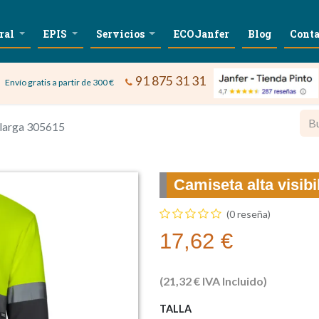
ral
EPIS
Servicios
ECOJanfer
Blog
Conta
91 875 31 31
Envío gratis a partir de 300 €
 larga 305615
Camiseta alta visib
(0 reseña)
17,62
€
(
21,32
€
IVA Incluido)
TALLA