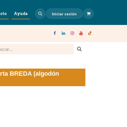
cto
Ayuda
Iniciar sesión
rta BREDA (algodón