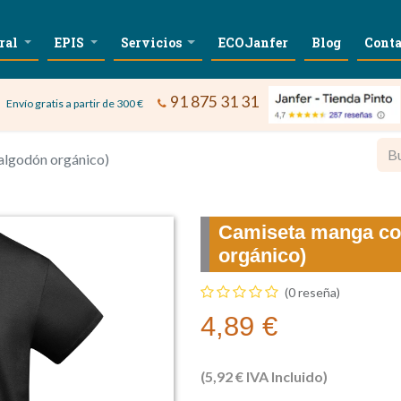
ral
EPIS
Servicios
ECOJanfer
Blog
Conta
91 875 31 31
Envío gratis a partir de 300 €
algodón orgánico)
Camiseta manga co
orgánico)
(0 reseña)
4,89
€
(
5,92
€
IVA Incluido)