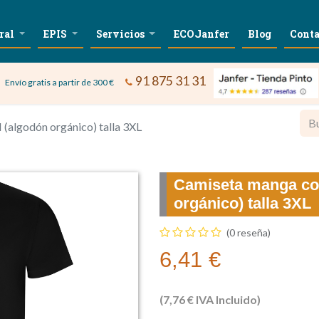
ral
EPIS
Servicios
ECOJanfer
Blog
Conta
91 875 31 31
Envío gratis a partir de 300 €
algodón orgánico) talla 3XL
Camiseta manga co
orgánico) talla 3XL
(0 reseña)
6,41
€
(
7,76
€
IVA Incluido)