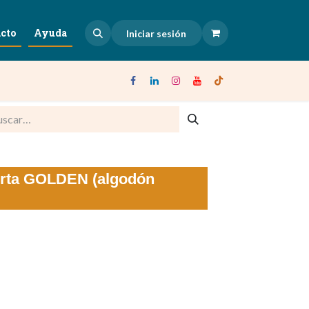
cto
Ayuda
Iniciar sesión
rta GOLDEN (algodón