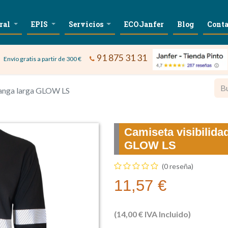
ral
EPIS
Servicios
ECOJanfer
Blog
Conta
91 875 31 31
Envío gratis a partir de 300 €
manga larga GLOW LS
Camiseta visibilida
GLOW LS
(0 reseña)
11,57
€
(
14,00
€
IVA Incluido)