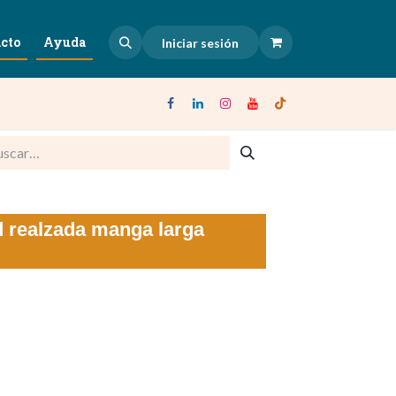
cto
Ayuda
Iniciar sesión
d realzada manga larga