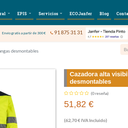
ral
EPIS
Servicios
ECOJanfer
Blog
Conta
91 875 31 31
Envío gratis a partir de 300 €
mangas desmontables
Cazadora alta visib
desmontables
(0 reseña)
51,82
€
(
62,70
€
IVA Incluido)