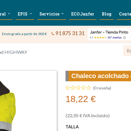
ral
EPIS
Servicios
ECOJanfer
Blog
Conta
91 875 31 31
Envío gratis a partir de 300 €
lidad HIGHWAY
Chaleco acolchado 
(0 reseña)
18,22
€
(
22,05
€
IVA Incluido)
TALLA