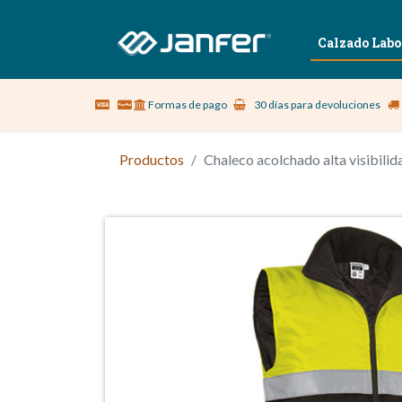
Sobre nosotros
Vestuario Laboral
Calzado Labo
Formas de pago
30 días para devoluciones
Productos
Chaleco acolchado alta visibi