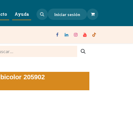
cto
Ayuda
Iniciar sesión
bicolor 205902