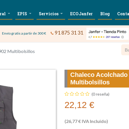
ral
EPIS
Servicios
ECOJanfer
Blog
Conta
91 875 31 31
Envío gratis a partir de 300 €
02 Multibolsillos
Chaleco Acolchado 
Multibolsillos
(0 reseña)
22,12
€
(
26,77
€
IVA Incluido)