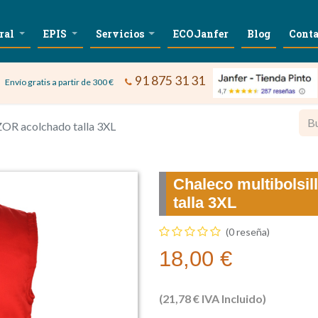
ral
EPIS
Servicios
ECOJanfer
Blog
Conta
91 875 31 31
Envío gratis a partir de 300 €
OR acolchado talla 3XL
Chaleco multibols
talla 3XL
(0 reseña)
18,00
€
(
21,78
€
IVA Incluido)