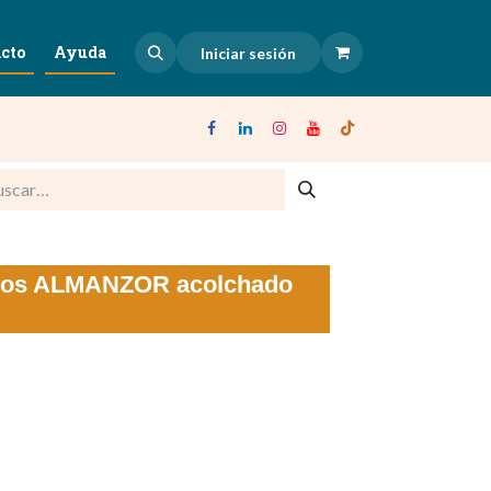
cto
Ayuda
Iniciar sesión
illos ALMANZOR acolchado