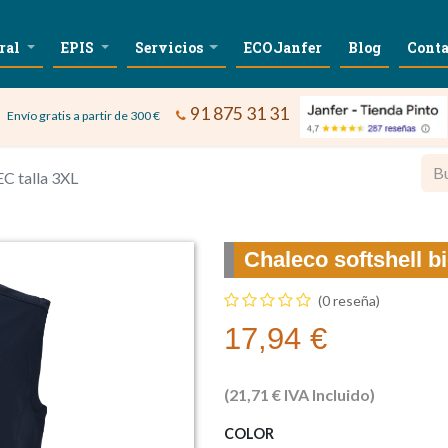
ral
EPIS
Servicios
ECOJanfer
Blog
Conta
91 875 31 31
Envío gratis a partir de 300 €
C talla 3XL
Chaleco softshell 
(0 reseña)
17,94
€
(
21,71
€
IVA Incluido)
COLOR