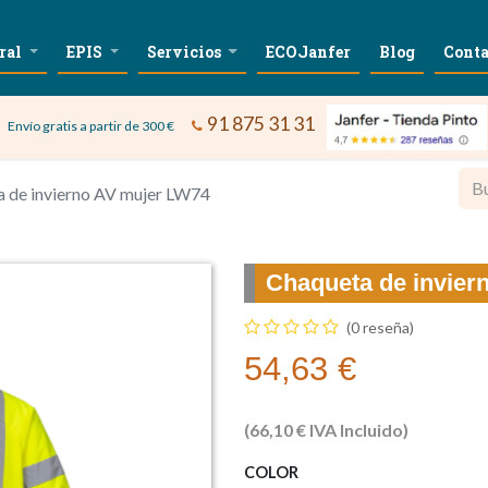
ral
EPIS
Servicios
ECOJanfer
Blog
Conta
91 875 31 31
Envío gratis a partir de 300 €
 de invierno AV mujer LW74
Chaqueta de invier
(0 reseña)
54,63
€
(
66,10
€
IVA Incluido)
COLOR