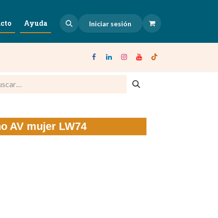
cto
Ayuda
Iniciar sesión
no AV mujer LW74