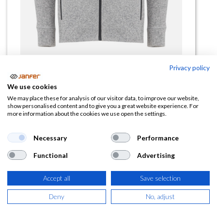
Privacy policy
Chaqueta de trabajo EVEREST
We use cookies
We may place these for analysis of our visitor data, to improve our website,
(0 reseña)
show personalised content and to give you a great website experience. For
more information about the cookies we use open the settings.
Este producto ya no está disponible.
Necessary
Performance
Llama al 91 875 3131 y confirma si tenemos stock en
Functional
Advertising
nuestra tienda de Pinto. Oferta limitada hasta fin de
existencias.
Accept all
Save selection
Deny
No, adjust