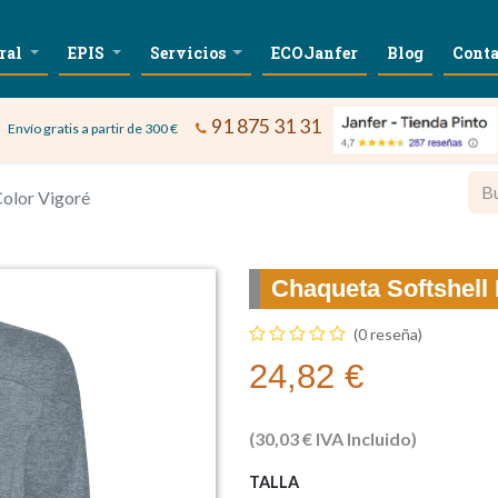
ral
EPIS
Servicios
ECOJanfer
Blog
Conta
91 875 31 31
Envío gratis a partir de 300 €
olor Vigoré
Chaqueta Softshel
(0 reseña)
24,82
€
(
30,03
€
IVA Incluido)
TALLA