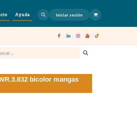
cto
Ayuda
Iniciar sesión
 WR.3.832 bicolor mangas