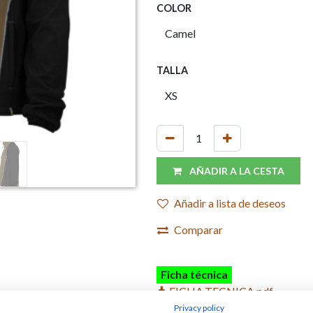
COLOR
TALLA
AÑADIR A LA CESTA
Añadir a lista de deseos
Comparar
Ficha técnica
FICHA.TECNICA.pdf
WR832.pdf
Privacy policy