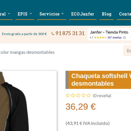
ral
EPIS
Servicios
ECOJanfer
Blog
Conta
91 875 31 31
Envío gratis a partir de 300 €
icolor mangas desmontables
Chaqueta softshell
desmontables
(0 reseña)
36,29
€
(
43,91
€
IVA Incluido)