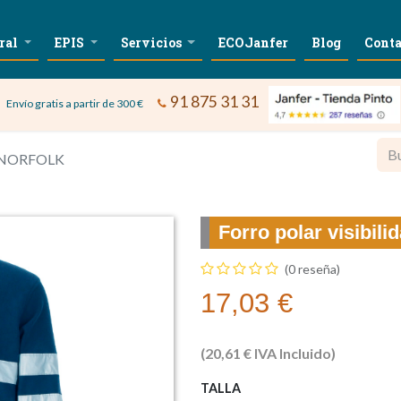
ral
EPIS
Servicios
ECOJanfer
Blog
Conta
91 875 31 31
Envío gratis a partir de 300 €
da NORFOLK
Forro polar visibi
(0 reseña)
17,03
€
(
20,61
€
IVA Incluido)
TALLA