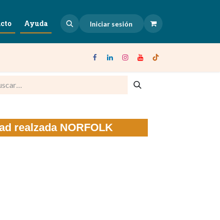
cto
Ayuda
Iniciar sesión
lidad realzada NORFOLK