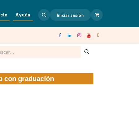
cto
Ayuda
Iniciar sesión
p con graduación