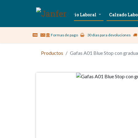
Sobre nosotros
Vestuario Laboral
Calzado Labo
Formas de pago
30 días para devoluciones
Productos
Gafas A01 Blue Stop con gradua