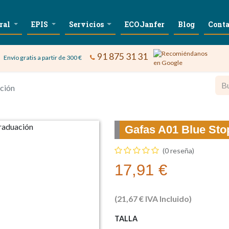
ral
EPIS
Servicios
ECOJanfer
Blog
Conta
91 875 31 31
Envío gratis a partir de 300 €
ción
Gafas A01 Blue Sto
(0 reseña)
17,91
€
(
21,67
€
IVA Incluido)
TALLA