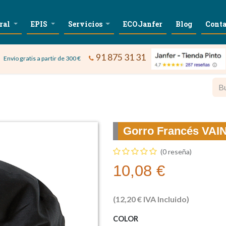
ral
EPIS
Servicios
ECOJanfer
Blog
Conta
91 875 31 31
Envío gratis a partir de 300 €
Gorro Francés VAI
(0 reseña)
10,08
€
(
12,20
€
IVA Incluido)
COLOR