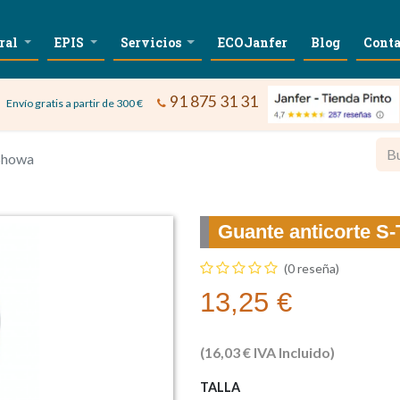
ral
EPIS
Servicios
ECOJanfer
Blog
Conta
91 875 31 31
Envío gratis a partir de 300 €
Showa
Guante anticorte 
(0 reseña)
13,25
€
(
16,03
€
IVA Incluido)
TALLA