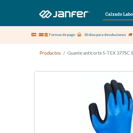
Sobre nosotros
Vestuario Laboral
Calzado Labo
Formas de pago
30 días para devoluciones
Productos
Guante anticorte S-TEX 377SC 