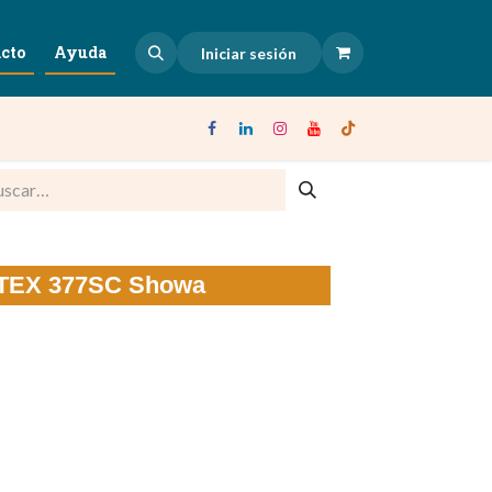
cto
Ayuda
Iniciar sesión
S-TEX 377SC Showa