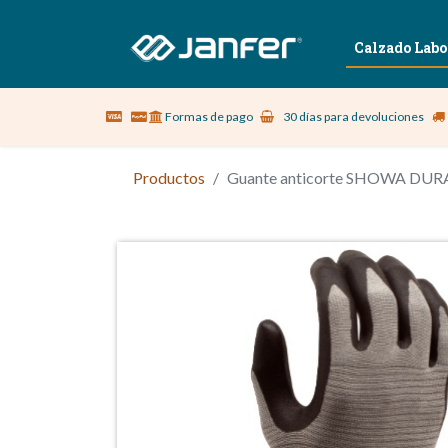
Sobre nosotros
Vestuario Laboral
Calzado Labo
Formas de pago
30 días para devoluciones
Productos
Guante anticorte SHOWA DURA