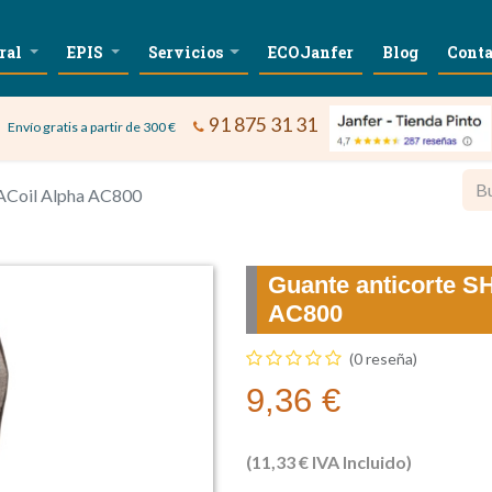
ral
EPIS
Servicios
ECOJanfer
Blog
Conta
91 875 31 31
Envío gratis a partir de 300 €
Coil Alpha AC800
Guante anticorte 
AC800
(0 reseña)
9,36
€
(
11,33
€
IVA Incluido)