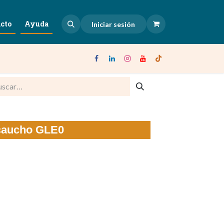
cto
Ayuda
Iniciar sesión
 caucho GLE0