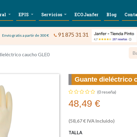
ral
EPIS
Servicios
ECOJanfer
Blog
Conta
91 875 31 31
Envío gratis a partir de 300 €
dieléctrico caucho GLE0
Guante dieléctrico
(0 reseña)
48,49
€
(
58,67
€
IVA Incluido)
TALLA