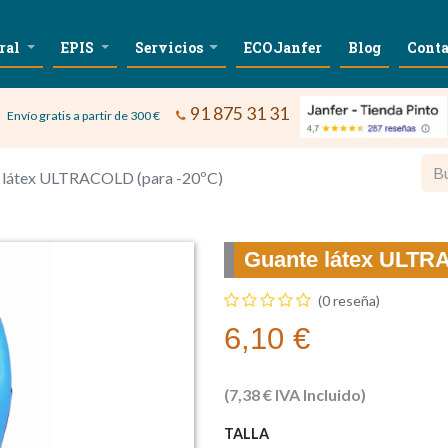
ral
EPIS
Servicios
ECOJanfer
Blog
Conta
91 875 31 31
Envío gratis a partir de 300 €
 látex ULTRACOLD (para -20ºC)
Guante látex ULTRA
(0 reseña)
6,10
€
(
7,38
€
IVA Incluido)
TALLA