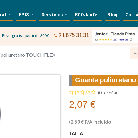
ral
EPIS
Servicios
ECOJanfer
Blog
Conta
91 875 31 31
Envío gratis a partir de 300 €
 poliuretano TOUCHFLEX
Guante poliureta
(0 reseña)
2,07
€
(
2,50
€
IVA Incluido)
TALLA