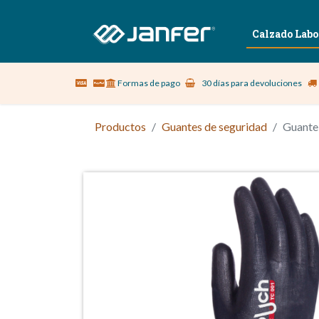
Sobre nosotros
Vestuario Laboral
Calzado Labo
Formas de pago
30 días para devoluciones
Productos
Guantes de seguridad
Guante