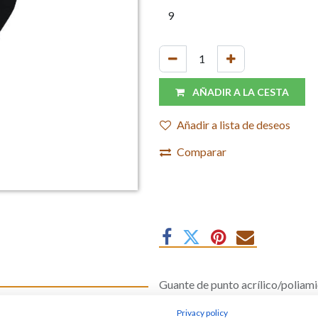
AÑADIR A LA CESTA
Añadir a lista de deseos
Comparar
Guante de punto acrílico/poliam
espuma de nitrilo. Aguanta tempe
os térmico
Privacy policy