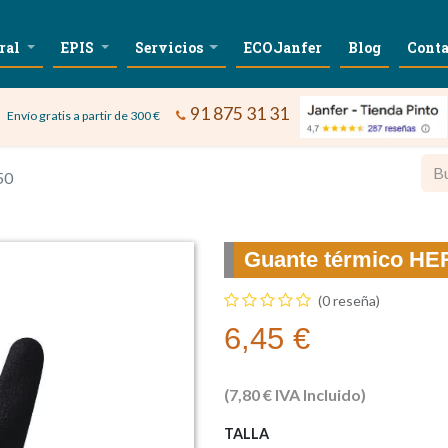
ral
EPIS
Servicios
ECOJanfer
Blog
Conta
91 875 31 31
Envío gratis a partir de 300 €
50
Guante térmico H
(0 reseña)
6,45
€
(
7,80
€
IVA Incluido)
TALLA