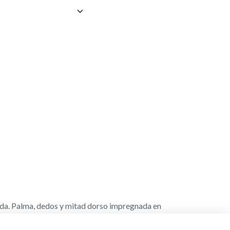
ida. Palma, dedos y mitad dorso impregnada en
raturas hasta -15º.