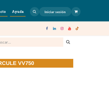
cto
Ayuda
Iniciar sesión
ERCULE VV750