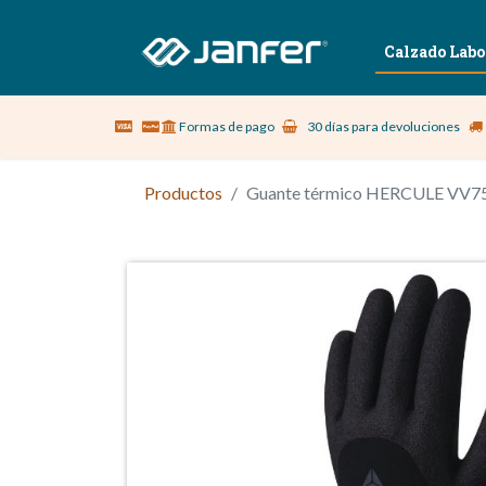
Sobre nosotros
Vestuario Laboral
Calzado Labo
Formas de pago
30 días para devoluciones
Productos
Guante térmico HERCULE VV7