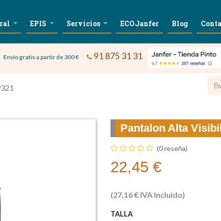
ral
EPIS
Servicios
ECOJanfer
Blog
Conta
91 875 31 31
Envío gratis a partir de 300 €
9321
Pantalon Alta Visib
(0 reseña)
22,45
€
(
27,16
€
IVA Incluido)
TALLA