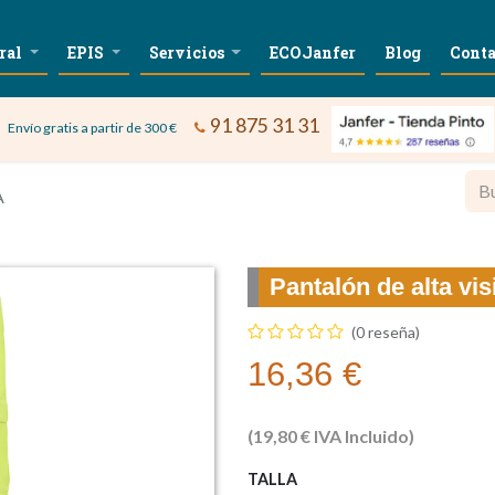
ral
EPIS
Servicios
ECOJanfer
Blog
Conta
91 875 31 31
Envío gratis a partir de 300 €
A
Pantalón de alta vi
(0 reseña)
16,36
€
(
19,80
€
IVA Incluido)
TALLA