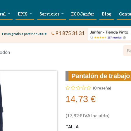
ral
EPIS
Servicios
ECOJanfer
Blog
Conta
91 875 31 31
Envío gratis a partir de 300 €
godón
Pantalón de trabaj
(0 reseña)
14,73
€
(
17,82
€
IVA Incluido)
TALLA