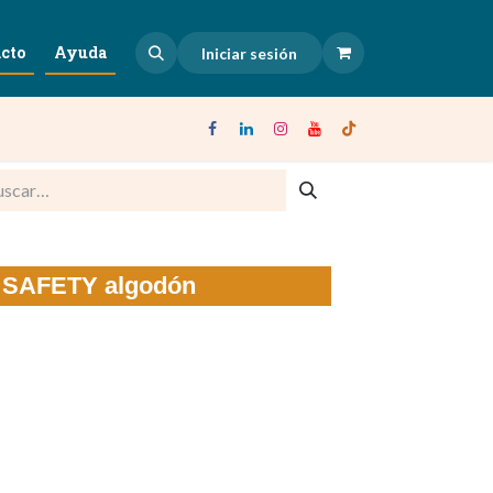
cto
Ayuda
Iniciar sesión
o SAFETY algodón