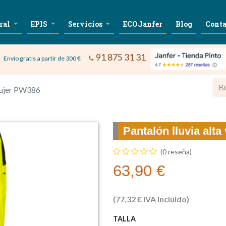
ral
EPIS
Servicios
ECOJanfer
Blog
Conta
91 875 31 31
Envío gratis a partir de 300 €
 mujer PW386
Pantalón lluvia alt
(0 reseña)
63,90
€
(
77,32
€
IVA Incluido)
TALLA