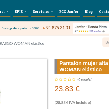
ral
EPIS
Servicios
ECOJanfer
Blog
Conta
91 875 31 31
Envío gratis a partir de 300 €
ad TRASGO WOMAN elástico
Pantalón mujer alt
WOMAN elástico
(0 reseña)
23,83
€
(
28,83
€
IVA Incluido)