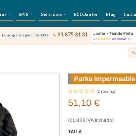
ral
EPIS
Servicios
ECOJanfer
Blog
Conta
91 875 31 31
Envío gratis a partir de 300 €
Parka impermeabl
(0 reseña)
51,10
€
(
61,83
€
IVA Incluido)
TALLA