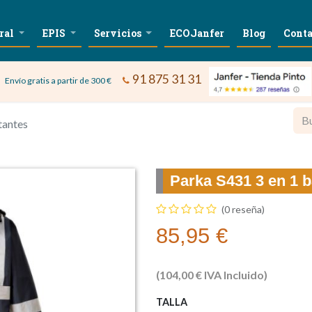
ral
EPIS
Servicios
ECOJanfer
Blog
Conta
91 875 31 31
Envío gratis a partir de 300 €
tantes
Parka S431 3 en 1 b
(0 reseña)
85,95
€
(
104,00
€
IVA Incluido)
TALLA