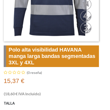
Polo alta visibilidad HAVANA
manga larga bandas segmentadas
3XL y 4XL
(0 reseña)
15,37
€
(
18,60
€
IVA Incluido)
TALLA